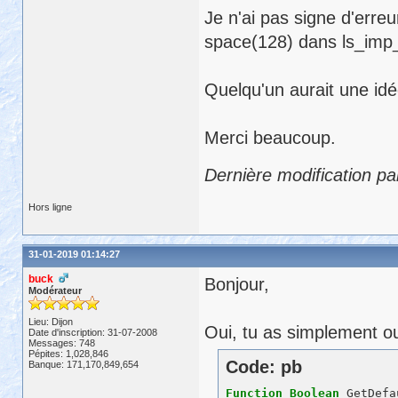
Je n'ai pas signe d'erreu
space(128) dans ls_imp
Quelqu'un aurait une idé
Merci beaucoup.
Dernière modification pa
Hors ligne
31-01-2019 01:14:27
buck
Bonjour,
Modérateur
Lieu: Dijon
Oui, tu as simplement ou
Date d'inscription: 31-07-2008
Messages: 748
Pépites: 1,028,846
Code: pb
Banque: 171,170,849,654
Function
Boolean
 GetDefa