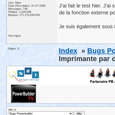
Lieu: Dijon
J'ai fait le test hier. J
Date d'inscription: 31-07-2008
Messages: 748
de la fonction externe p
Pépites: 1,028,846
Banque: 171,170,849,654
Je suis également sous
Hors ligne
Pages:
1
Index
»
Bugs Po
Imprimante par 
Aller à