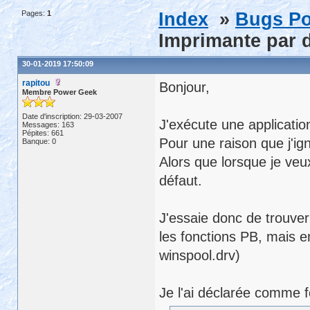
Pages:
1
Index
»
Bugs Po
Imprimante par 
30-01-2019 17:50:09
rapitou
Bonjour,
Membre Power Geek
Date d'inscription: 29-03-2007
J'exécute une applicat
Messages: 163
Pépites: 661
Pour une raison que j'ig
Banque: 0
Alors que lorsque je veu
défaut.
J'essaie donc de trouver
les fonctions PB, mais en
winspool.drv)
Je l'ai déclarée comme f