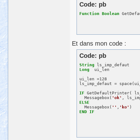
Code: pb
Function
Boolean
 GetDefa
Et dans mon code :
Code: pb
String
Long
  ui_len

ui_len =128

ls_imp_defaut = space(ui_
IF
 GetDefaultPrinter( ls
  Messagebox(
'ok'
ELSE
  Messagebox(
''
,
'ko'
END
IF