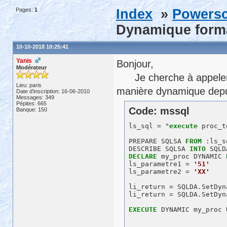
Pages:
1
Index
»
Powersc
Dynamique forma
10-10-2018 10:25:41
Yanis
Bonjour,
Modérateur
Je cherche à appeler
Lieu: paris
manière dynamique depui
Date d'inscription: 16-06-2010
Messages: 349
Pépites: 665
Code: mssql
Banque: 150
ls_sql = "
execute
 proc_t
PREPARE SQLSA 
FROM
 :ls_s
DESCRIBE SQLSA 
INTO
DECLARE
 my_proc DYNAMIC 
ls_parametre1 = 
'51'
ls_parametre2 = 
'XX'
li_return = SQLDA.SetDyn
li_return = SQLDA.SetDyn
EXECUTE