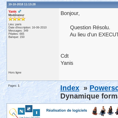
10-10-2018 11:13:28
Yanis
Bonjour,
Modérateur
Lieu: paris
Question Résolu.
Date d'inscription: 16-06-2010
Messages: 349
Au lieu d'un EXECUTE c
Pépites: 665
Banque: 150
Cdt
Yanis
Hors ligne
Pages:
1
Index
»
Powersc
Dynamique forma