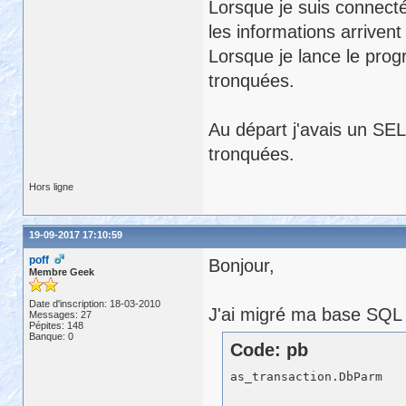
Lorsque je suis connecté
les informations arriven
Lorsque je lance le pr
tronquées.
Au départ j'avais un SE
tronquées.
Hors ligne
19-09-2017 17:10:59
poff
Bonjour,
Membre Geek
Date d'inscription: 18-03-2010
J'ai migré ma base SQL
Messages: 27
Pépites: 148
Banque: 0
Code: pb
as_transaction.DbParm   