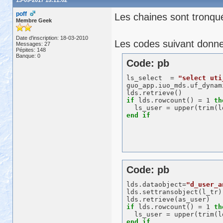
poff
Les chaines sont tronqué
Membre Geek
Date d'inscription: 18-03-2010
Les codes suivant donne
Messages: 27
Pépites: 148
Banque: 0
Code: pb
ls_select  = 
"select uti
guo_app.iuo_mds.uf_dynam
if
 lds.rowcount() = 1 
th
  ls_user = upper(trim(l
end
if
Code: pb
lds.dataobject=
"d_user_a
lds.settransobject(l_tr)

if
 lds.rowcount() = 1 
th
  ls_user = upper(trim(l
end
if