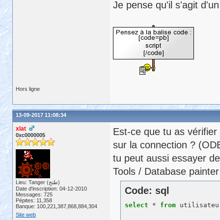
Je pense qu'il s'agit d'
Hors ligne
13-09-2017 11:08:34
xlat
Est-ce que tu as vérifier
0xc0000005
sur la connection ? (O
tu peut aussi essayer de
Tools / Database painter
Lieu: Tanger (طنج)
Code: sql
Date d'inscription: 04-12-2010
Messages: 725
Pépites: 11,358
select
 * 
from
Banque: 100,221,387,868,884,304
Site web