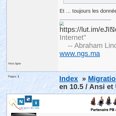
Et ... toujours les donn
"D
Internet"
-- Abraham Linc
www.ngs.ma
Hors ligne
Pages:
1
Index
»
Migrati
en 10.5 / Ansi e