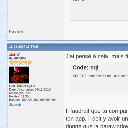
Hors ligne
13-09-2017 15:57:43
xlat
J'ai pensé à cela, mais f
0xc0000005
Code: sql
SELECT
 connection_proper
Lieu: Tanger (طنج)
Date d'inscription: 04-12-2010
Messages: 725
Pépites: 11,358
Banque: 100,221,387,868,884,304
Site web
Il faudrait que tu compar
ton app, il doit y avoir
donné que la datawindow