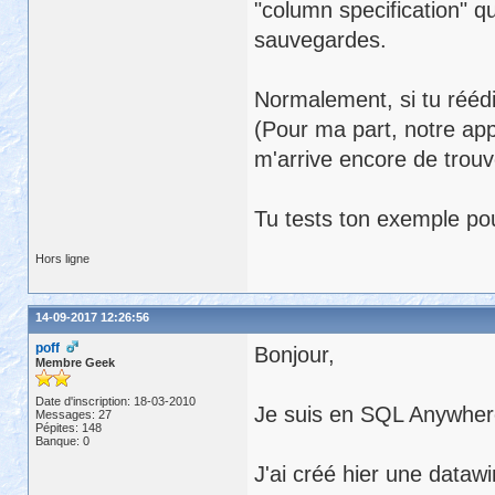
"column specification" q
sauvegardes.
Normalement, si tu rééd
(Pour ma part, notre appl
m'arrive encore de trou
Tu tests ton exemple pour
Hors ligne
14-09-2017 12:26:56
poff
Bonjour,
Membre Geek
Date d'inscription: 18-03-2010
Je suis en SQL Anywher
Messages: 27
Pépites: 148
Banque: 0
J'ai créé hier une dataw