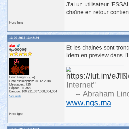
J'ai un utilisateur 'ESSA
chaîne en retour contient
Hors ligne
13-09-2017 13:48:24
xlat
Et les chaines sont tro
0xc0000005
Idem en preview dans l'
"D
Lieu: Tanger (طنج)
Date d'inscription: 04-12-2010
Internet"
Messages: 725
Pépites: 11,358
Banque: 100,221,387,868,884,304
-- Abraham Linc
Site web
www.ngs.ma
Hors ligne
13-09-2017 15:11:02