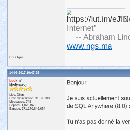
"D
Internet"
-- Abraham Linc
www.ngs.ma
Hors ligne
14-09-2017 10:47:25
buck
Bonjour,
Modérateur
Lieu: Dijon
Je suis actuellement sou
Date d'inscription: 31-07-2008
Messages: 748
de SQL Anywhere (8.0) 
Pépites: 1,028,846
Banque: 171,170,849,654
Tu n'as pas donné la v