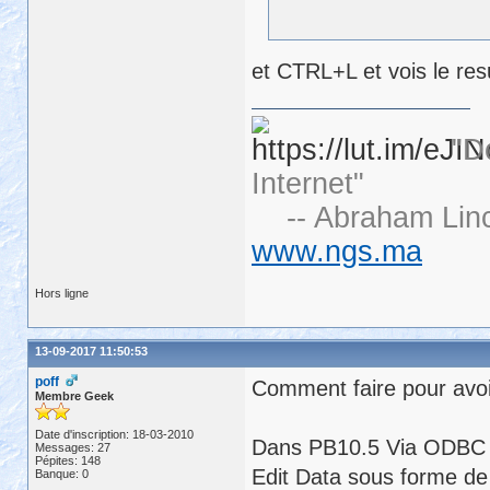
et CTRL+L et vois le resu
"D
Internet"
-- Abraham Linc
www.ngs.ma
Hors ligne
13-09-2017 11:50:53
poff
Comment faire pour avo
Membre Geek
Date d'inscription: 18-03-2010
Dans PB10.5 Via ODBC lo
Messages: 27
Pépites: 148
Edit Data sous forme de 
Banque: 0