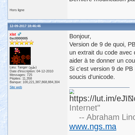
Hors ligne
12-09-2017 18:46:46
xlat
Bonjour,
0xc0000005
Version de 9 de quoi, P
un extrait du code avec d
aider à te donner un co
Lieu: Tanger (طنج)
Si c'est version 9 de PB 
Date d'inscription: 04-12-2010
Messages: 725
soucis d'unicode.
Pépites: 11,358
Banque: 100,221,387,868,884,304
Site web
"D
Internet"
-- Abraham Linc
www.ngs.ma