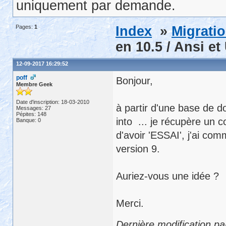
uniquement par demande.
Pages:
1
Index
»
Migrati
en 10.5 / Ansi e
12-09-2017 16:29:52
poff
Bonjour,
Membre Geek
Date d'inscription: 18-03-2010
à partir d'une base de d
Messages: 27
Pépites: 148
into ... je récupère un 
Banque: 0
d'avoir 'ESSAI', j'ai co
version 9.
Auriez-vous une idée ?
Merci.
Dernière modification pa