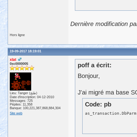
Dernière modification pa
Hors ligne
19-09-2017 18:19:01
xlat
0xc0000005
poff a écrit:
Bonjour,
J'ai migré ma base 
Lieu: Tanger (طنج)
Date d'inscription: 04-12-2010
Messages: 725
Code: pb
Pépites: 11,358
Banque: 100,221,387,868,884,304
as_transaction.DbParm
Site web