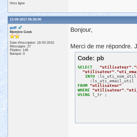
Hors ligne
13-09-2017 09:30:00
poff
Bonjour,
Membre Geek
Date d'inscription: 18-03-2010
Merci de me répondre. J
Messages: 27
Pépites: 148
Banque: 0
Code: pb
SELECT
"utilisateur"
.
"
"utilisateur"
.
"uti_ema
INTO
 :ls_uti_nom_util,
FROM
"utilisateur"
WHERE
"utilisateur"
.
"uti
USING