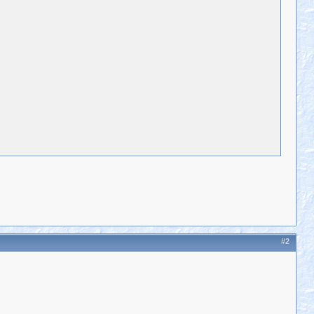
lse
)

#2