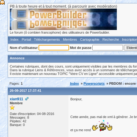
PB à toute heure et à tout moment. (à parcourir avec modération)
Le forum (ô combien francophone) des utilisateurs de Powerbuilder.
Index
Portail
Téléchargements
Membres
Cartographie
Recherche
Inscriptio
Nom d'utilisateur
Mot de passe
Annonce
Certaines rubriques, dont des cours, sont uniquement visibles par les membres du fo
Dans la rubrique Liens & Références, vous avez accès à un sommaire de téléchargeme
Il existe maintenant un nouveau TOPIC "Votre CV en Ligne" accessible uniquement p
Pages:
1
Index
»
Powerscripts
» PBDOM : encore 
26-08-2017 17:37:41
xian911
Bonjour,
Membre
Date d'inscription: 04-08-2016
Cette année, pas mal de xml à générer. Je br
Messages: 8
Pépites: 42
Banque: 0
et ça me rend