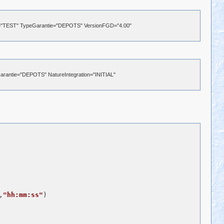
er="TEST" TypeGarantie="DEPOTS" VersionFGD="4.00"
rantie="DEPOTS" NatureIntegration="INITIAL"
,
"hh:mm:ss"
)
