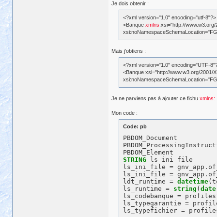
Je dois obtenir :
<?xml version="1.0" encoding="utf-8"?>
<Banque
xmlns
:xsi="http://www.w3.or
xsi:noNamespaceSchemaLocation="FG
Mais j'obtiens :
<?xml version="1.0" encoding="UTF-8"
<Banque xsi="http://www.w3.org/2001
xsi:noNamespaceSchemaLocation="FG
Je ne parviens pas à ajouter ce fichu
xmlns:
Mon code :
Code: pb
PBDOM_Document           
PBDOM_ProcessingInstruct
STRING
 ls_ini_file

ls_ini_file = gnv_app.of
ls_ini_file = gnv_app.of
ldt_runtime = 
datetime
(t
ls_runtime = 
string
(
date
ls_codebanque = profiles
ls_typegarantie = profil
ls_typefichier = profile