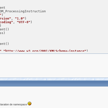
nt

OM_ProcessingInstruction

"
)

rsion"
, 
"1.0"
)

coding"
, 
"UTF-8"
) 

)

nt()

s)

nt()

"
,
"http://www.w3.org/2001/XMLSchema-instance"
)

sionFGD"
,  
"4.00"
) 

eBanque"
,ls_codebanque) 

eFichier"
,ls_typefichier) 

eGarantie"
,ls_typegarantie) 

ureIntegration"
, 
"INITIAL"
) 

amespaceSchemaLocation"
, 
"FGD-VUC-4.00.xsd"
,
"xsi"
,
" "
,
fa
pbde )   

eption"
re )   

ption"
déclaration de namespace