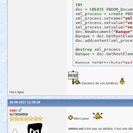
TRY
doc = 
CREATE
 PBDOM_Docume
xml_process = 
create
 PBD
xml_process.setname(
"xml
xml_process.setvalue(
"ve
xml_process.setvalue(
"en
doc.NewDocument(
"Banque"
Banque = doc.GetRootEleme
doc.addcontent(xml_proces
destroy
 xml_process

Banque = doc.GetRootEleme
Banque.SetAttribute(
"xsi
Banque.SetAttribute(
"Ver
Banque.SetAttribute(
"Cod
Banque.SetAttribute(
"Typ
Banque.SetAttribute(
"Typ
d'avance de vos lumières.
Banque.SetAttribute(
"Nat
Banque.SetAttribute(
"noN
Hors ligne
28-08-2017 11:39:09
CATCH
 ( PBDOM_Exception 
seki
  MessageBox( 
"PBDOM Exc
0x73656B69
CATCH
 ( PBXRuntimeError 
Merci pour
  MessageBox( 
"PBNI Exce
END
TRY
xmlns:xsi
n'est pas un attribut, c'est une 