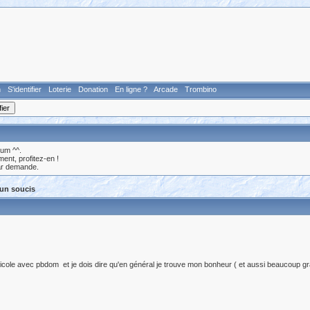
n
S'identifier
Loterie
Donation
En ligne ?
Arcade
Trombino
rum ^^.
nt, profitez-en !
ar demande.
un soucis
icole avec pbdom et je dois dire qu'en général je trouve mon bonheur ( et aussi beaucoup g