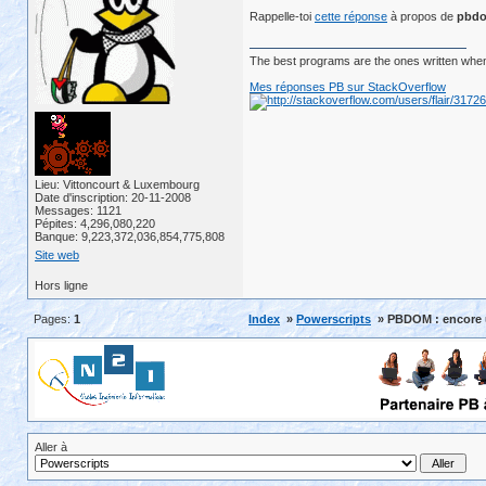
Rappelle-toi
cette réponse
à propos de
pbdo
The best programs are the ones written when
Mes réponses PB sur StackOverflow
Lieu: Vittoncourt & Luxembourg
Date d'inscription: 20-11-2008
Messages: 1121
Pépites: 4,296,080,220
Banque: 9,223,372,036,854,775,808
Site web
Hors ligne
Pages:
1
Index
»
Powerscripts
» PBDOM : encore 
Aller à