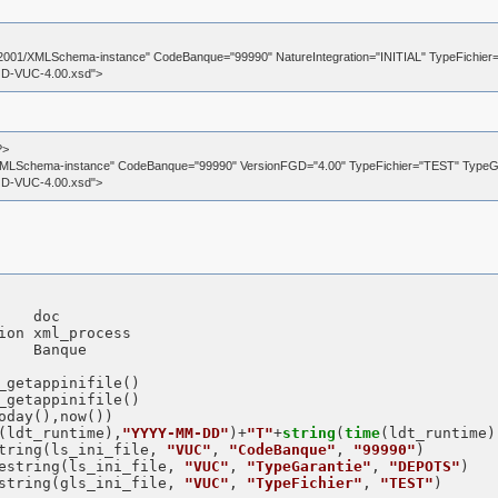
g/2001/XMLSchema-instance" CodeBanque="99990" NatureIntegration="INITIAL" TypeFichi
D-VUC-4.00.xsd">
?>
/XMLSchema-instance" CodeBanque="99990" VersionFGD="4.00" TypeFichier="TEST" TypeGa
D-VUC-4.00.xsd">
   doc

ion xml_process

_getappinifile()

_getappinifile()

oday(),now())

(ldt_runtime),
"YYYY-MM-DD"
)+
"T"
+
string
(
time
(ldt_runtime)
tring(ls_ini_file, 
"VUC"
, 
"CodeBanque"
, 
"99990"
)

estring(ls_ini_file, 
"VUC"
, 
"TypeGarantie"
, 
"DEPOTS"
)

string(gls_ini_file, 
"VUC"
, 
"TypeFichier"
, 
"TEST"
)
