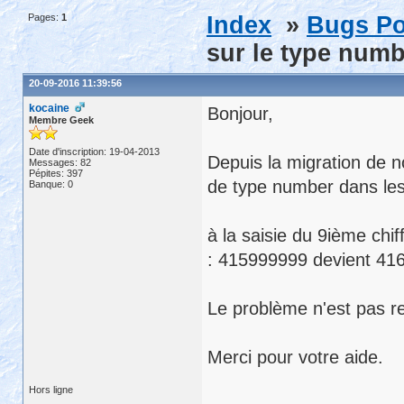
Pages:
1
Index
»
Bugs Po
sur le type num
20-09-2016 11:39:56
kocaine
Bonjour,
Membre Geek
Date d'inscription: 19-04-2013
Depuis la migration de n
Messages: 82
Pépites: 397
de type number dans les
Banque: 0
à la saisie du 9ième ch
: 415999999 devient 41
Le problème n'est pas re
Merci pour votre aide.
Hors ligne