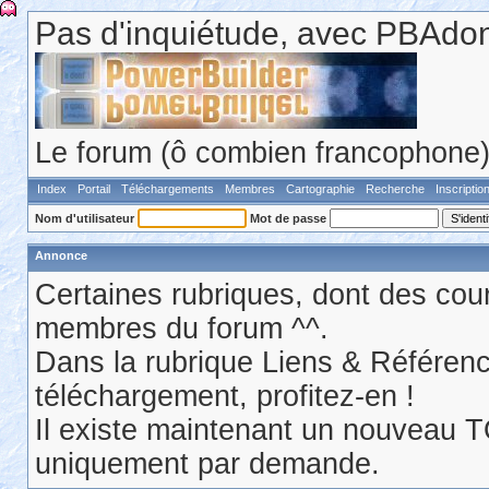
Pas d'inquiétude, avec PBAdonf
Le forum (ô combien francophone) 
Index
Portail
Téléchargements
Membres
Cartographie
Recherche
Inscriptio
Nom d'utilisateur
Mot de passe
Annonce
Certaines rubriques, dont des cour
membres du forum ^^.
Dans la rubrique Liens & Référen
téléchargement, profitez-en !
Il existe maintenant un nouveau 
uniquement par demande.