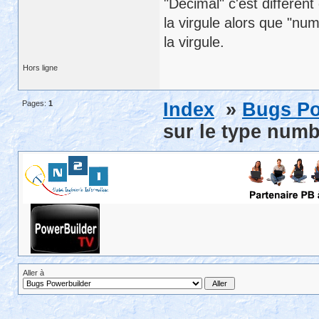
"Décimal" c'est différen
la virgule alors que "nu
la virgule.
Hors ligne
Pages:
1
Index
»
Bugs Po
sur le type num
Aller à