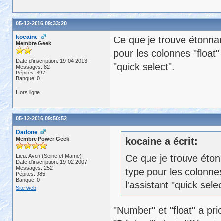
05-12-2016 09:33:20
kocaine
Ce que je trouve étonnan
Membre Geek
pour les colonnes "float"
Date d'inscription: 19-04-2013
"quick select".
Messages: 82
Pépites: 397
Banque: 0
Hors ligne
05-12-2016 09:50:52
Dadone
Membre Power Geek
kocaine a écrit:
Lieu: Avon (Seine et Marne)
Ce que je trouve éton
Date d'inscription: 19-02-2007
Messages: 252
type pour les colonne
Pépites: 985
Banque: 0
l'assistant "quick selec
Site web
"Number" et "float" a prior