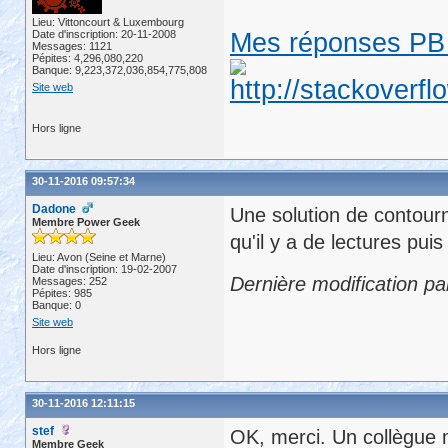
Lieu: Vittoncourt & Luxembourg
Date d'inscription: 20-11-2008
Mes réponses PB 
Messages: 1121
Pépites: 4,296,080,220
Banque: 9,223,372,036,854,775,808
Site web
Hors ligne
30-11-2016 09:57:34
Dadone
Une solution de contourn
Membre Power Geek
qu'il y a de lectures pui
Lieu: Avon (Seine et Marne)
Date d'inscription: 19-02-2007
Dernière modification p
Messages: 252
Pépites: 985
Banque: 0
Site web
Hors ligne
30-11-2016 12:11:15
stef
OK, merci. Un collègue 
Membre Geek