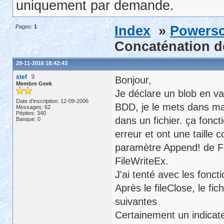
uniquement par demande.
Pages:
1
Index
»
Powersc
Concaténation de
29-11-2016 18:42:43
stef
Bonjour,
Membre Geek
Je déclare un blob en var
Date d'inscription: 12-09-2006
BDD, je le mets dans ma 
Messages: 62
Pépites: 340
dans un fichier. ça fonc
Banque: 0
erreur et ont une taille 
paramètre Append! de Fi
FileWriteEx.
J'ai tenté avec les fonc
Après le fileClose, le fic
suivantes
Certainement un indicat