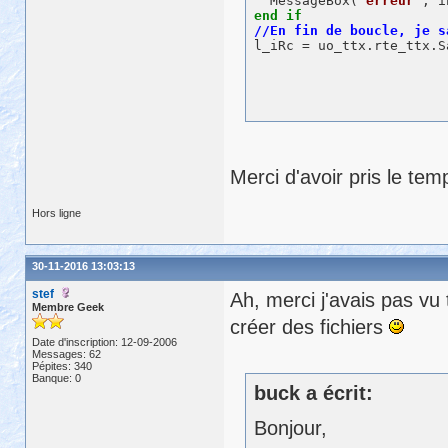
  MessageBox(
'erreur'
, 
i
end
if
Merci d'avoir pris le te
Hors ligne
30-11-2016 13:03:13
stef
Ah, merci j'avais pas vu 
Membre Geek
créer des fichiers
Date d'inscription: 12-09-2006
Messages: 62
Pépites: 340
Banque: 0
buck a écrit:
Bonjour,