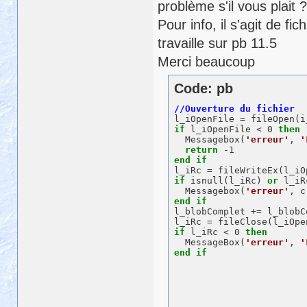
problème s'il vous plait 
Pour info, il s'agit de f
travaille sur pb 11.5
Merci beaucoup
Code: pb
l_iOpenFile = fileOpen(i
if
 l_iOpenFile < 0 
then
  Messagebox(
'erreur'
, 
'
return
end
if
if
 isnull(l_iRc) 
or
 l_iR
  Messagebox(
'erreur'
, 
c
end
if
if
 l_iRc < 0 
then
  MessageBox(
'erreur'
, 
'
end
if