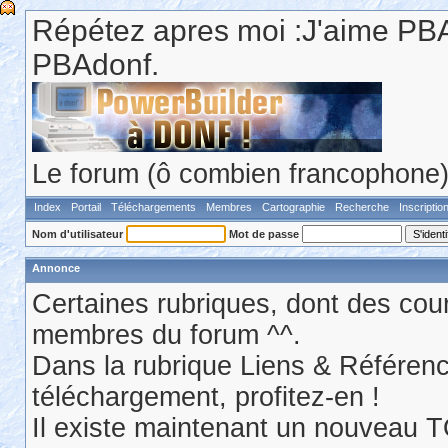
Répétez apres moi :J'aime PBA
PBAdonf.
Le forum (ô combien francophone) 
Index
Portail
Téléchargements
Membres
Cartographie
Recherche
Inscriptio
Nom d'utilisateur
Mot de passe
Annonce
Certaines rubriques, dont des cour
membres du forum ^^.
Dans la rubrique Liens & Référen
téléchargement, profitez-en !
Il existe maintenant un nouveau 