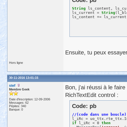
Code: pb
String
 ls_content, ls_cur
ls_current = 
String
(l_bl
Ensuite, tu peux essayer
Hors ligne
30-11-2016 13:01:15
stef
Bon, j'ai réussi à le fa
Membre Geek
RichTextEdit control :
Date d'inscription: 12-09-2006
Messages: 62
Code: pb
Pépites: 340
Banque: 0
l_iRc = uo_ttx.rte_ttx.I
if
 l_iRc < 0 
then