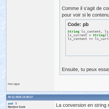
Comme il s'agit de co
pour voir si le conte
Code: pb
String
 ls_content, ls
ls_current = 
String
(l
Ensuite, tu peux essay
Hors ligne
30-11-2016 13:36:27
stef
La conversion en string
Membre Geek