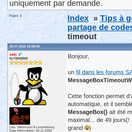
uniquement par demande.
Pages:
1
Index
»
Tips à 
partage de codes
timeout
25-07-2016 10:58:00
seki
Bonjour,
0x73656B69
un
fil dans les forums S
MessageBoxTimeoutW
Cette fonction permet d
automatique, et il semb
MessageBox()
ait été m
maximal... de 49 jours(!
grand
)
Lieu: Vittoncourt & Luxembourg
Date d'inscription: 20-11-2008