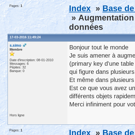
Pages:
1
Index
»
Base de
» Augmentation t
données
17-03-2016 11:49:24
s.simo
Bonjour tout le monde
Membre
Je suis amener à augmen
Date d'inscription: 08-01-2010
(primary key d'une table 
Messages: 6
Pépites: 32
qui figure dans plusieur
Banque: 0
Et même dans plusieurs 
Est ce que vous avez une
différents objets rapide
Merci infiniment pour vot
Hors ligne
Pages:
1
Index
»
Base de