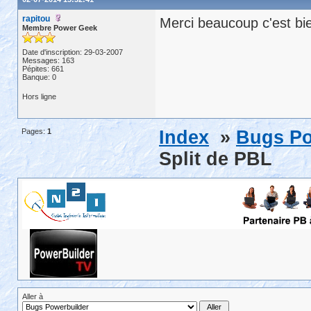
rapitou
Merci beaucoup c'est b
Membre Power Geek
Date d'inscription: 29-03-2007
Messages: 163
Pépites: 661
Banque: 0
Hors ligne
Pages:
1
Index
»
Bugs Po
Split de PBL
Aller à