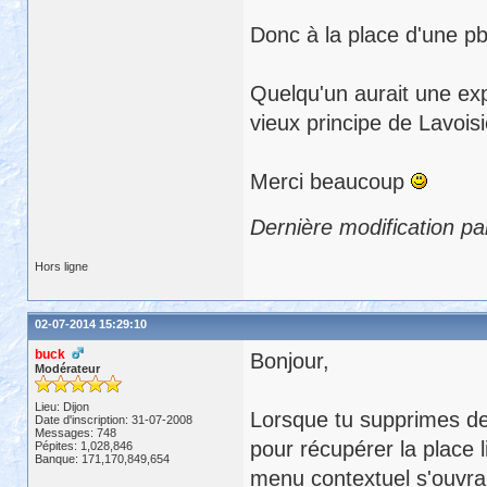
Donc à la place d'une pb
Quelqu'un aurait une exp
vieux principe de Lavoisi
Merci beaucoup
Dernière modification pa
Hors ligne
02-07-2014 15:29:10
buck
Bonjour,
Modérateur
Lieu: Dijon
Lorsque tu supprimes des
Date d'inscription: 31-07-2008
Messages: 748
pour récupérer la place 
Pépites: 1,028,846
Banque: 171,170,849,654
menu contextuel s'ouvra