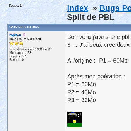
Pages:
1
Index
»
Bugs Po
Split de PBL
02-07-2014 15:18:22
rapitou
Bon voilà j'avais une pbl 
Membre Power Geek
3 ... J'ai deux créé deux 
Date d'inscription: 29-03-2007
Messages: 163
Pépites: 661
A l'origine : P1 = 60Mo
Banque: 0
Après mon opération :
P1 = 60Mo
P2 = 43Mo
P3 = 33Mo