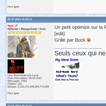
Hors ligne
02-07-2014 15:32:11
foon
Un petit optimize sur l
N2iGeek + MangasGeek = foon
[edit]
Grillé par Buck
Seuls ceux qui ne 
Lieu: Bonchamp-Lès-Laval
Date d'inscription: 28-02-2007
Messages: 2493
Pépites: 106
Banque: 9,223,372,036,854,775,808
Hors ligne
02-07-2014 15:32:41