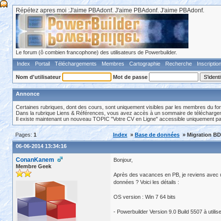
Répétez apres moi :J'aime PBAdonf. J'aime PBAdonf. J'aime PBAdonf.
Le forum (ô combien francophone) des utilisateurs de Powerbuilder.
Index
Portail
Téléchargements
Membres
Cartographie
Recherche
Inscriptio
Nom d'utilisateur
Mot de passe
Annonce
Certaines rubriques, dont des cours, sont uniquement visibles par les membres du fo
Dans la rubrique Liens & Références, vous avez accès à un sommaire de téléchargeme
Il existe maintenant un nouveau TOPIC "Votre CV en Ligne" accessible uniquement p
Pages:
1
Index
»
Base de données
» Migration B
06-06-2014 13:34:16
ConanKanem
Bonjour,
Membre Geek
Après des vacances en PB, je reviens avec u
données ? Voici les détails :
OS version : Win 7 64 bits
- Powerbuilder Version 9.0 Build 5507 à utiliser