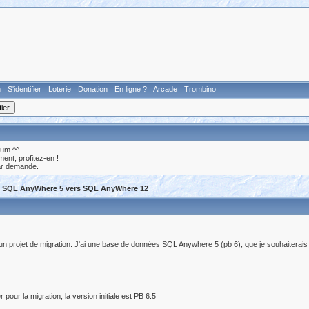
n
S'identifier
Loterie
Donation
En ligne ?
Arcade
Trombino
rum ^^.
nt, profitez-en !
ar demande.
D SQL AnyWhere 5 vers SQL AnyWhere 12
n projet de migration. J'ai une base de données SQL Anywhere 5 (pb 6), que je souhaiterais 
 pour la migration; la version initiale est PB 6.5