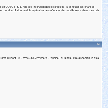
en ODBC ) . Si tu fais des Insert/update/delete/select , tu as toutes les chances
le en version 12 alors tu dois impérativement effectuer des modifications dans ton code
#3
lients utilisant PB 6 avec SQL Anywhere 5 (engine), si tu peux etre disponible, je suis