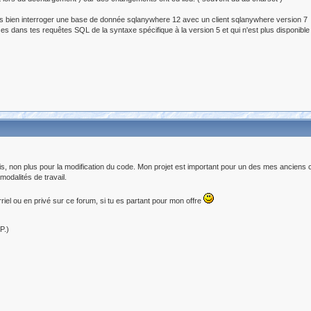
s bien interroger une base de donnée sqlanywhere 12 avec un client sqlanywhere version 7 ( 
lises dans tes requêtes SQL de la syntaxe spécifique à la version 5 et qui n'est plus disponib
nis, non plus pour la modification du code. Mon projet est important pour un des mes anciens c
 modalités de travail.
riel ou en privé sur ce forum, si tu es partant pour mon offre
P.)