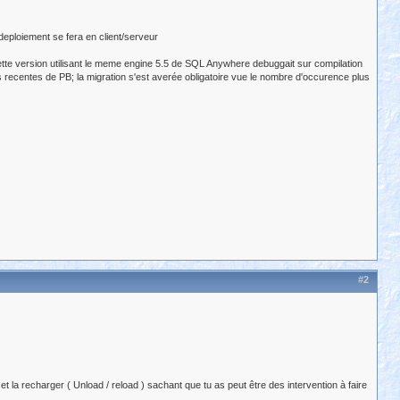
deploiement se fera en client/serveur
cette version utilisant le meme engine 5.5 de SQL Anywhere debuggait sur compilation
ns recentes de PB; la migration s'est averée obligatoire vue le nombre d'occurence plus
#2
la recharger ( Unload / reload ) sachant que tu as peut être des intervention à faire