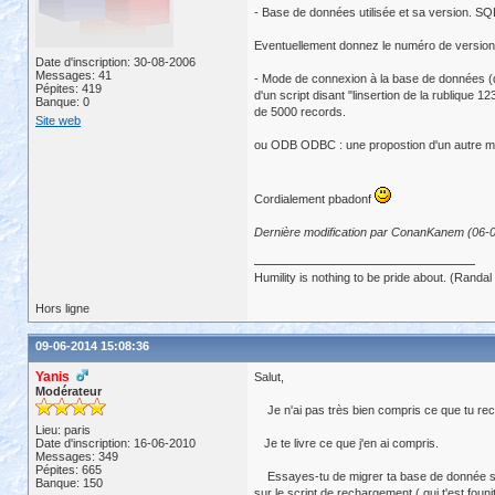
- Base de données utilisée et sa version. S
Eventuellement donnez le numéro de version d
Date d'inscription: 30-08-2006
Messages: 41
- Mode de connexion à la base de données (dr
Pépites: 419
d'un script disant "linsertion de la rublique
Banque: 0
de 5000 records.
Site web
ou ODB ODBC : une propostion d'un autre mod
Cordialement pbadonf
Dernière modification par ConanKanem (06-
Humility is nothing to be pride about. (Randal 
Hors ligne
09-06-2014 15:08:36
Yanis
Salut,
Modérateur
Je n'ai pas très bien compris ce que tu re
Lieu: paris
Date d'inscription: 16-06-2010
Je te livre ce que j'en ai compris.
Messages: 349
Pépites: 665
Essayes-tu de migrer ta base de donnée sqlan
Banque: 150
sur le script de rechargement ( qui t'est fou