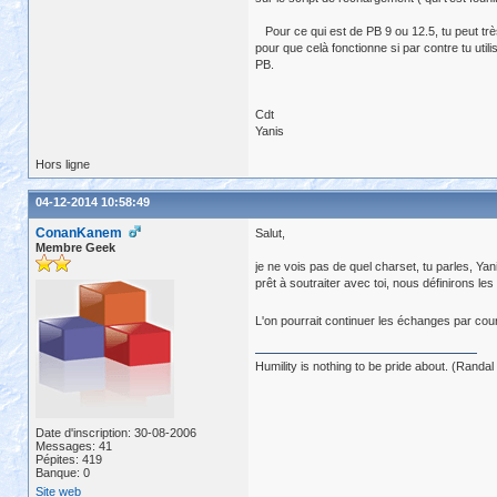
Pour ce qui est de PB 9 ou 12.5, tu peut trè
pour que celà fonctionne si par contre tu uti
PB.
Cdt
Yanis
Hors ligne
04-12-2014 10:58:49
ConanKanem
Salut,
Membre Geek
je ne vois pas de quel charset, tu parles, Ya
prêt à soutraiter avec toi, nous définirons les
L'on pourrait continuer les échanges par cour
Humility is nothing to be pride about. (Randal 
Date d'inscription: 30-08-2006
Messages: 41
Pépites: 419
Banque: 0
Site web