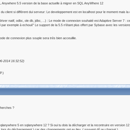
QL Anywhere 5.5 version de la base actuelle à migrer en SQL AnyWhere 12
u client si différent dui serveur: Le developpement est en localhost pour le moment mais la 
iver natif, odbc, ole db, jdbc, ...) : Le mode de connexion souhaité est Adaptive Server 7 : 
 123 par exemple à echoué" Le support de la 5.5 n'étant plus offert par Sybase avec les versio
e de connexion plus souple sera très bien acceuillie.
06-2014 16:32:52)
P.)
cherches ?
ywhere 5 en sqlanywhere 12 ? Si oui tu dois la décharger et la recontruire en version 12 et 
nit lors du déchargement ) car des changements ont eu lieu. ( souvent dû au charset )