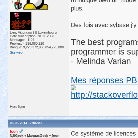
m'indique bien un mode n
plus.
Des fois avec sybase j'y
Lieu: Vittoncourt & Luxembourg
Date d'inscription: 20-11-2008
The best programs
Messages: 1121
Pépites: 4,296,080,220
Banque: 9,223,372,036,854,775,808
programmer is su
Site web
- Melinda Varian
Mes réponses PB 
Hors ligne
05-06-2014 17:04:00
foon
Ce système de licences P
N2iGeek + MangasGeek = foon