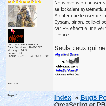
Nous avons dû passer sur
se lockaient systématiq
A noter que le user de co
Sysam, sinon, celle-ci s
car PB effectue une vérif
licence.
Lieu: Bonchamp-Lès-Laval
Seuls ceux qui ne 
Date d'inscription: 28-02-2007
Messages: 2493
Pépites: 106
Banque: 9,223,372,036,854,775,808
Hors ligne
Pages:
1
Index
»
Bugs Po
OrcaScript et PB