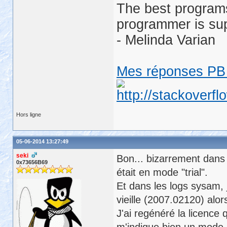
The best programs
programmer is su
- Melinda Varian
Mes réponses PB 
Hors ligne
05-06-2014 13:27:49
seki
Bon... bizarrement dans 
0x73656B69
était en mode "trial".
Et dans les logs sysam, j'
vieille (2007.02120) alo
J'ai regénéré la licence