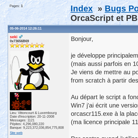
Pages:
1
Index
»
Bugs Po
OrcaScript et PB
05-06-2014 12:26:11
seki
Bonjour,
0x73656B69
je développe principale
(mais aussi parfois en 10
Je viens de mettre au po
from scratch à partir de
Au départ le script a f
Win7 j'ai écrit une versi
orcascr115.exe à la plac
Lieu: Vittoncourt & Luxembourg
Date d'inscription: 20-11-2008
Messages: 1121
(ma licence principale 1
Pépites: 4,296,080,220
Banque: 9,223,372,036,854,775,808
Site web