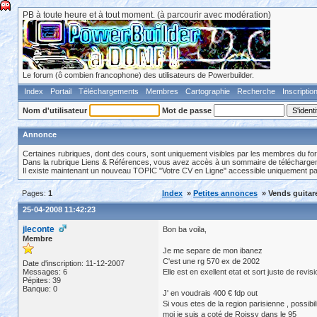
PB à toute heure et à tout moment. (à parcourir avec modération)
Le forum (ô combien francophone) des utilisateurs de Powerbuilder.
Index
Portail
Téléchargements
Membres
Cartographie
Recherche
Inscriptio
Nom d'utilisateur
Mot de passe
Annonce
Certaines rubriques, dont des cours, sont uniquement visibles par les membres du fo
Dans la rubrique Liens & Références, vous avez accès à un sommaire de téléchargeme
Il existe maintenant un nouveau TOPIC "Votre CV en Ligne" accessible uniquement p
Pages:
1
Index
»
Petites annonces
» Vends guitare
25-04-2008 11:42:23
jleconte
Bon ba voila,
Membre
Je me separe de mon ibanez
C'est une rg 570 ex de 2002
Date d'inscription: 11-12-2007
Messages: 6
Elle est en exellent etat et sort juste de rev
Pépites: 39
Banque: 0
J' en voudrais 400 € fdp out
Si vous etes de la region parisienne , possibili
moi je suis a coté de Roissy dans le 95