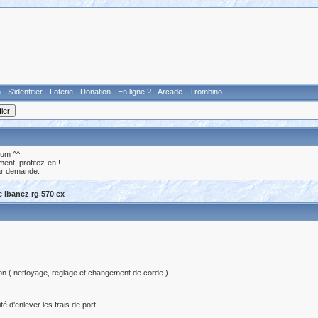
n
S'identifier
Loterie
Donation
En ligne ?
Arcade
Trombino
rum ^^.
nt, profitez-en !
ar demande.
 ibanez rg 570 ex
ision ( nettoyage, reglage et changement de corde )
té d'enlever les frais de port