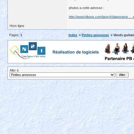
photos a cette adresse :
http://www.hiboox.com/lang-fr/diaporama …
Hors ligne
Pages:
1
Index
»
Petites annonces
» Vends guitare
Aller à