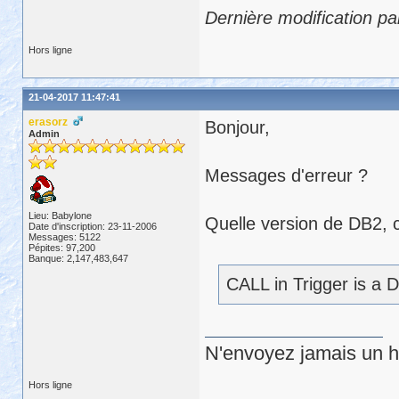
Dernière modification pa
Hors ligne
21-04-2017 11:47:41
erasorz
Bonjour,
Admin
Messages d'erreur ?
Lieu: Babylone
Quelle version de DB2, c
Date d'inscription: 23-11-2006
Messages: 5122
Pépites: 97,200
Banque: 2,147,483,647
CALL in Trigger is a 
N'envoyez jamais un hu
Hors ligne