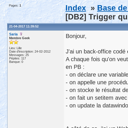
Pages:
1
Index
»
Base de
[DB2] Trigger qu
21-04-2017 11:39:52
Saria
Bonjour,
Membre Geek
Lieu: Lille
J'ai un back-office cod
Date d'inscription: 24-02-2012
Messages: 25
A chaque fois qu'on veut
Pépites: 117
Banque: 0
en PB :
- on déclare une variabl
- on appelle une procédu
- on stocke le résultat d
- on fait un setitem ave
- on update la datawind