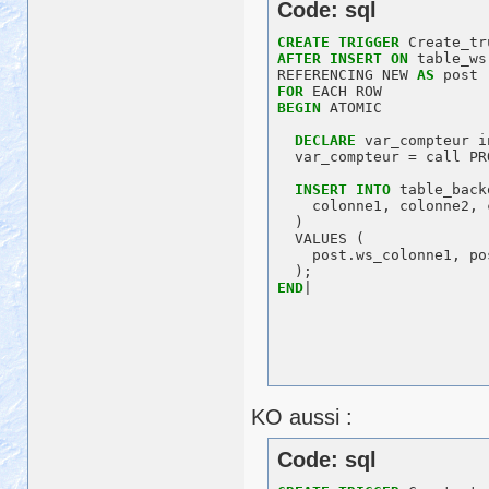
Code: sql
CREATE
TRIGGER
AFTER
INSERT
ON
 table_ws

REFERENCING NEW 
AS
FOR
BEGIN
 ATOMIC

DECLARE
 var_compteur in
  var_compteur = call PR
INSERT
INTO
 table_back
    colonne1, colonne2, 
  )

  VALUES (

    post.ws_colonne1, po
END
KO aussi :
Code: sql