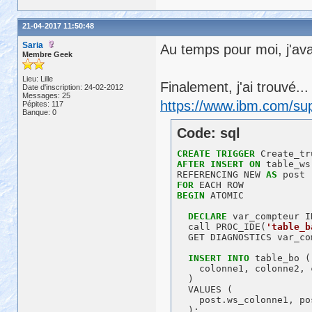
21-04-2017 11:50:48
Saria
Au temps pour moi, j'ava
Membre Geek
Lieu: Lille
Finalement, j'ai trouvé...
Date d'inscription: 24-02-2012
Messages: 25
https://www.ibm.com/su
Pépites: 117
Banque: 0
Code: sql
CREATE
TRIGGER
AFTER
INSERT
ON
 table_ws

REFERENCING NEW 
AS
FOR
BEGIN
 ATOMIC

DECLARE
 var_compteur I
  call PROC_IDE(
'table_b
  GET DIAGNOSTICS var_co
INSERT
INTO
 table_bo (

    colonne1, colonne2, 
  )

  VALUES (

    post.ws_colonne1, po