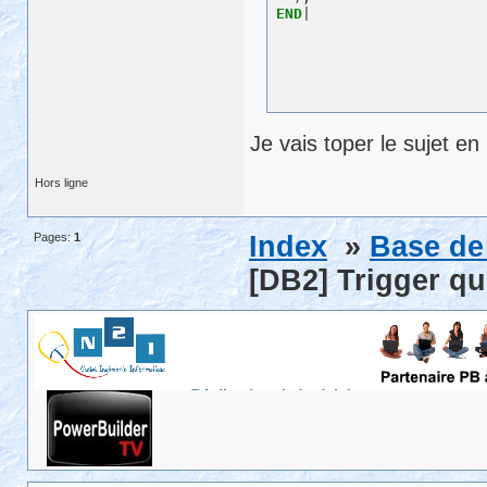
END
Je vais toper le sujet en
Hors ligne
Pages:
1
Index
»
Base de
[DB2] Trigger qu