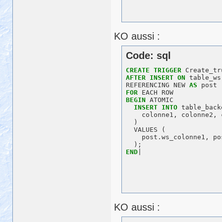
KO aussi :
Code: sql
CREATE
TRIGGER
AFTER
INSERT
ON
 table_ws

REFERENCING NEW 
AS
FOR
BEGIN
 ATOMIC  

INSERT
INTO
 table_back
    colonne1, colonne2, 
  )

  VALUES (

    post.ws_colonne1, po
END
KO aussi :