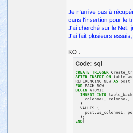
Je n'arrive pas à récupér
dans l'insertion pour le t
J'ai cherché sur le Net, 
J'ai fait plusieurs essais
KO :
Code: sql
CREATE
TRIGGER
AFTER
INSERT
ON
 table_ws

REFERENCING NEW 
AS
FOR
BEGIN
 ATOMIC  

INSERT
INTO
 table_back
    colonne1, colonne2, 
  )

  VALUES (

    post.ws_colonne1, po
END