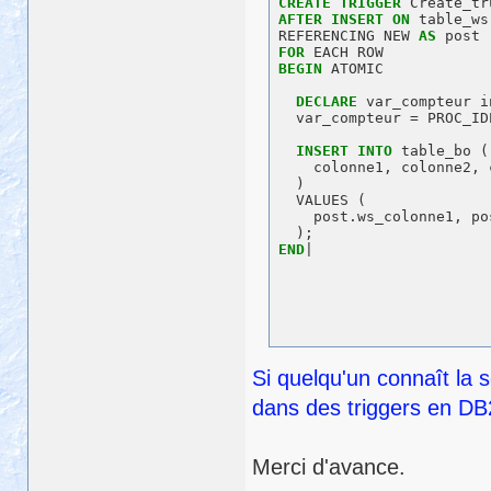
CREATE
TRIGGER
AFTER
INSERT
ON
 table_ws

REFERENCING NEW 
AS
FOR
BEGIN
 ATOMIC

DECLARE
 var_compteur in
  var_compteur = PROC_ID
INSERT
INTO
 table_bo (

    colonne1, colonne2, 
  )

  VALUES (

    post.ws_colonne1, po
END
Si quelqu'un connaît la 
dans des triggers en DB2
Merci d'avance.