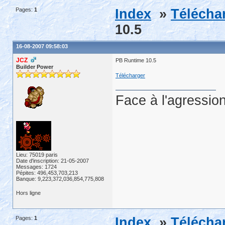
Pages:
1
Index
»
Télécha
10.5
16-08-2007 09:58:03
JCZ
PB Runtime 10.5
Builder Power
Télécharger
Face à l'agression
Lieu: 75019 paris
Date d'inscription: 21-05-2007
Messages: 1724
Pépites: 496,453,703,213
Banque: 9,223,372,036,854,775,808
Hors ligne
Pages:
1
Index
»
Télécha