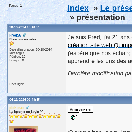
Pages:
1
Index
»
Le prése
» présentation
28-10-2024 15:48:11
Fred56
Je suis Fred, j’ai 21 ans
Nouveau membre
création site web Quim
Date d'inscription: 28-10-2024
j'espère que nos échange
Messages: 1
Pépites: 10
apprendre les uns des a
Banque: 0
Dernière modification p
Hors ligne
04-11-2024 09:48:45
pick ouic
La bourse ou la vie ^^