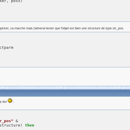
icker, ca marche mais j'aimerai tester que l'objet est bien une structure de type str_pos.
op dur
:
r_pos"
 &

structure! 
then