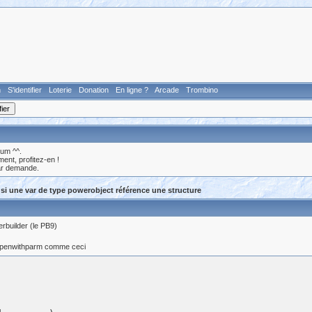
n
S'identifier
Loterie
Donation
En ligne ?
Arcade
Trombino
rum ^^.
nt, profitez-en !
ar demande.
si une var de type powerobject référence une structure
erbuilder (le PB9)
 openwithparm comme ceci