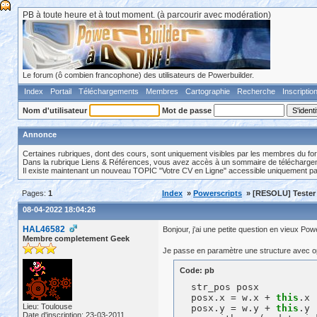
PB à toute heure et à tout moment. (à parcourir avec modération)
Le forum (ô combien francophone) des utilisateurs de Powerbuilder.
Index
Portail
Téléchargements
Membres
Cartographie
Recherche
Inscriptio
Nom d'utilisateur
Mot de passe
Annonce
Certaines rubriques, dont des cours, sont uniquement visibles par les membres du fo
Dans la rubrique Liens & Références, vous avez accès à un sommaire de téléchargeme
Il existe maintenant un nouveau TOPIC "Votre CV en Ligne" accessible uniquement p
Pages:
1
Index
»
Powerscripts
» [RESOLU] Tester 
08-04-2022 18:04:26
HAL46582
Bonjour, j'ai une petite question en vieux Pow
Membre completement Geek
Je passe en paramètre une structure avec
Code: pb
  str_pos posx

  posx.x = w.x + 
this
.x

Lieu: Toulouse
  posx.y = w.y + 
this
.y

Date d'inscription: 23-03-2011