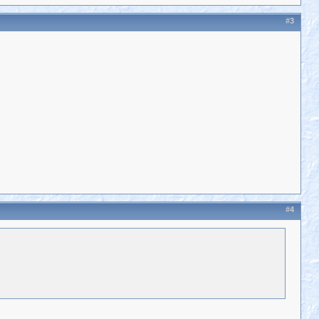
#3
#4