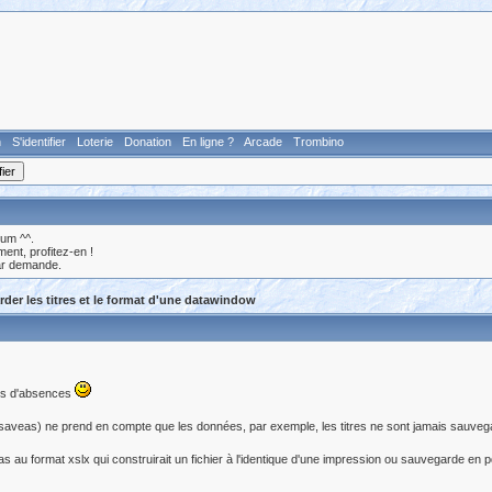
n
S'identifier
Loterie
Donation
En ligne ?
Arcade
Trombino
rum ^^.
nt, profitez-en !
ar demande.
er les titres et le format d'une datawindow
ois d'absences
 (saveas) ne prend en compte que les données, par exemple, les titres ne sont jamais sauvega
au format xslx qui construirait un fichier à l'identique d'une impression ou sauvegarde en pdf