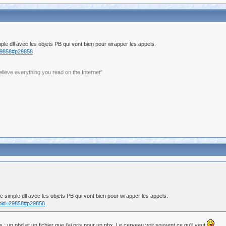
ple dll avec les objets PB qui vont bien pour wrapper les appels.
=29858#p29858
elieve everything you read on the Internet"
e simple dll avec les objets PB qui vont bien pour wrapper les appels.
p?pid=29858#p29858
iers : un pbd et un fichier que j'ai pris pour un pbx. Le cerveau voit souvent ce qu'il veut