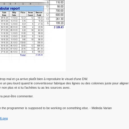
rop mal et ça arrive plutôt bien à reproduire le visuel d'une DW.
 être un peu lourd quand le convertisseur fabrique des lignes ou des colonnes juste pour aligne
r non plus et si tu l'achètes tu as les sources avec.
rra peut-être commenter.
 the programmer is supposed to be working on something else. - Melinda Varian