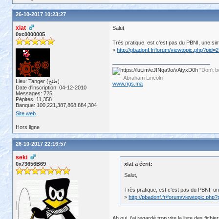
26-10-2017 10:23:27
xlat
Salut,
0xc0000005
Très pratique, est c'est pas du PBNI, une sim
>
http://pbadonf.fr/forum/viewtopic.php?pid
"Don't b
-- Abraham Lincoln
Lieu: Tanger (طنج)
www.ngs.ma
Date d'inscription: 04-12-2010
Messages: 725
Pépites: 11,358
Banque: 100,221,387,868,884,304
Site web
Hors ligne
26-10-2017 22:16:57
seki
0x73656B69
xlat a écrit:
Salut,
Très pratique, est c'est pas du PBNI, un
>
http://pbadonf.fr/forum/viewtopic.ph
Ah oui, j'ai regardé trop vite la liste des fich