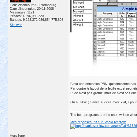
Lieu: Vittoncourt & Luxembourg
Date d'inscription: 20-11-2008
Messages: 1121
Pépites: 4,296,080,220
Banque: 9,223,372,036,854,775,808
Site web
C'est une extension PBNI qui fonctionne pas t
Par contre le layout de la feuille excel peut
Et ce n'est pas gratuit, mais ce n'est pas che
On a utilisé ça avec succès avec xlat, il pou
The best programs are the ones written when
Mes réponses PB sur StackOverflow
Hors ligne