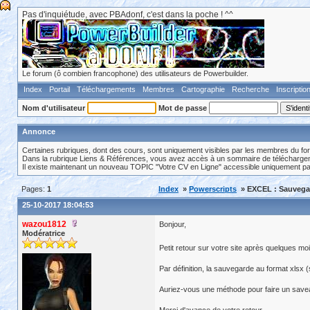
Pas d'inquiétude, avec PBAdonf, c'est dans la poche ! ^^
Le forum (ô combien francophone) des utilisateurs de Powerbuilder.
Index
Portail
Téléchargements
Membres
Cartographie
Recherche
Inscriptio
Nom d'utilisateur
Mot de passe
Annonce
Certaines rubriques, dont des cours, sont uniquement visibles par les membres du fo
Dans la rubrique Liens & Références, vous avez accès à un sommaire de téléchargeme
Il existe maintenant un nouveau TOPIC "Votre CV en Ligne" accessible uniquement p
Pages:
1
Index
»
Powerscripts
» EXCEL : Sauvegard
25-10-2017 18:04:53
wazou1812
Bonjour,
Modératrice
Petit retour sur votre site après quelques m
Par définition, la sauvegarde au format xlsx
Auriez-vous une méthode pour faire un saveas 