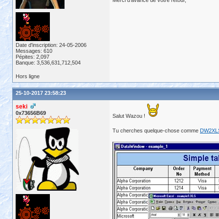
Merci d'avance de votre retour,
Date d'inscription: 24-05-2006
Messages: 610
Pépites: 2,097
Banque: 3,536,631,712,504
Hors ligne
25-10-2017 23:58:23
seki
0x73656B69
Salut Wazou !
Tu cherches quelque-chose comme
DW2XL