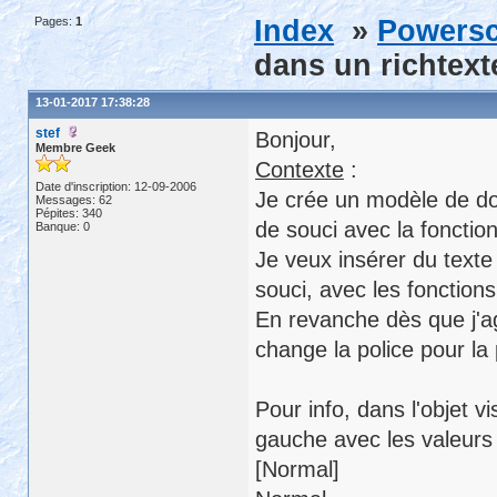
Pages:
1
Index
»
Powersc
dans un richtext
13-01-2017 17:38:28
stef
Bonjour,
Membre Geek
Contexte
:
Date d'inscription: 12-09-2006
Je crée un modèle de doc
Messages: 62
Pépites: 340
de souci avec la fonctio
Banque: 0
Je veux insérer du texte 
souci, avec les fonctions
En revanche dès que j'ag
change la police pour la 
Pour info, dans l'objet v
gauche avec les valeurs
[Normal]