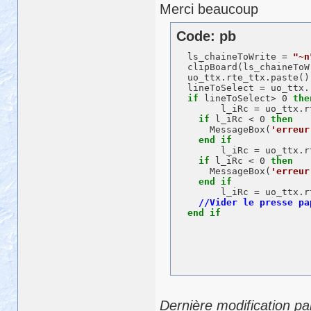
Merci beaucoup
Code: pb
  ls_chaineToWrite = 
"~n
  clipBoard(ls_chaineToWr
  uo_ttx.rte_ttx.paste()

  lineToSelect = uo_ttx.
if
 lineToSelect> 0 
the
    l_iRc = uo_ttx.r
if
 l_iRc < 0 
then
      MessageBox(
'erreur
end
if
    l_iRc = uo_ttx.r
if
 l_iRc < 0 
then
      MessageBox(
'erreur
end
if
    l_iRc = uo_ttx.r
end
if
Dernière modification pa