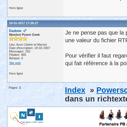
Hors ligne
16-01-2017 17:26:27
Dadone
Je ne pense pas que la p
Membre Power Geek
une valeur du fichier RT
Lieu: Avon (Seine et Marne)
Date d'inscription: 19-02-2007
Messages: 252
Pour vérifier il faut rega
Pépites: 985
Banque: 0
qui fait référence à la po
Site web
Hors ligne
Pages:
1
Index
»
Powersc
dans un richtext