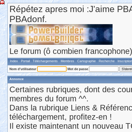
Répétez apres moi :J'aime PBA
PBAdonf.
Le forum (ô combien francophone) 
Index
Portail
Téléchargements
Membres
Cartographie
Recherche
Inscriptio
Nom d'utilisateur
Mot de passe
Annonce
Certaines rubriques, dont des cour
membres du forum ^^.
Dans la rubrique Liens & Référen
téléchargement, profitez-en !
Il existe maintenant un nouveau 