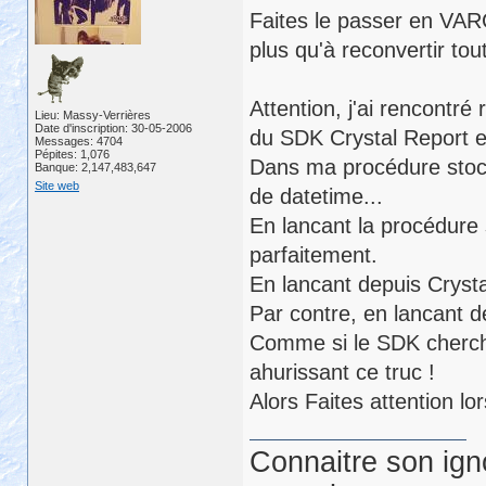
Faites le passer en VAR
plus qu'à reconvertir tout
Attention, j'ai rencontr
Lieu: Massy-Verrières
Date d'inscription: 30-05-2006
du SDK Crystal Report et
Messages: 4704
Pépites: 1,076
Dans ma procédure stock
Banque: 2,147,483,647
Site web
de datetime...
En lancant la procédure
parfaitement.
En lancant depuis Crysta
Par contre, en lancant d
Comme si le SDK chercha
ahurissant ce truc !
Alors Faites attention lo
Connaitre son ign