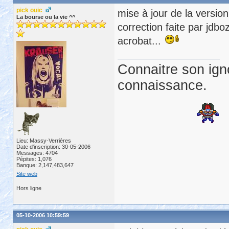
pick ouic
mise à jour de la versio
La bourse ou la vie ^^
correction faite par jdbo
acrobat...
Connaitre son ign
connaissance.
Lieu: Massy-Verrières
Date d'inscription: 30-05-2006
Messages: 4704
Pépites: 1,076
Banque: 2,147,483,647
Site web
Hors ligne
05-10-2006 10:59:59