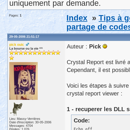
uniquement par demande.
Pages:
1
Index
»
Tips à 
partage de codes
29-05-2006 21:51:17
pick ouic
Auteur :
Pick
La bourse ou la vie ^^
Crystal Report est livré a
Cependant, il est possibl
Voici les étapes à suivre
crystal report viewer :
1 - recuperer les DLL s
Lieu: Massy-Verrières
Code:
Date d'inscription: 30-05-2006
Messages: 4704
Echo off 

Pépites: 1,076