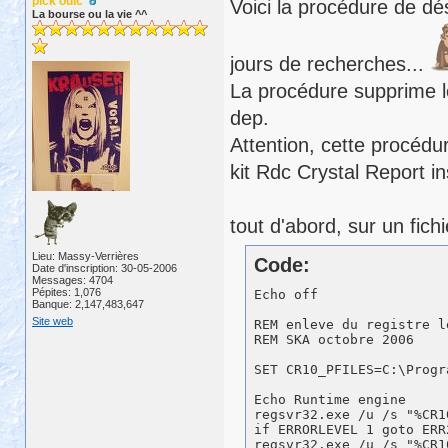
pick ouic
Voici la procédure de dé
La bourse ou la vie ^^
jours de recherches...
La procédure supprime les
dep.
Attention, cette procédu
kit Rdc Crystal Report ins
tout d'abord, sur un fich
Lieu: Massy-Verrières
Code:
Date d'inscription: 30-05-2006
Messages: 4704
Pépites: 1,076
Echo off 

Banque: 2,147,483,647
Site web
REM enleve du registre l
REM SKA octobre 2006

SET CR10_PFILES=C:\Progra
Echo Runtime engine 

regsvr32.exe /u /s "%CR1
if ERRORLEVEL 1 goto ERR2
regsvr32.exe /u /s "%CR1