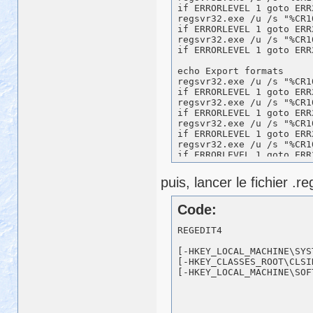
if ERRORLEVEL 1 goto ERR2
regsvr32.exe /u /s "%CR1
if ERRORLEVEL 1 goto ERR2
regsvr32.exe /u /s "%CR1
if ERRORLEVEL 1 goto ERR2
echo Export formats 

regsvr32.exe /u /s "%CR1
if ERRORLEVEL 1 goto ERR2
regsvr32.exe /u /s "%CR1
if ERRORLEVEL 1 goto ERR2
regsvr32.exe /u /s "%CR1
if ERRORLEVEL 1 goto ERR2
regsvr32.exe /u /s "%CR1
if ERRORLEVEL 1 goto ERR2
regsvr32.exe /u /s "%CR1
if ERRORLEVEL 1 goto ERR2
puis, lancer le fichier .r
echo Charts 

regsvr32.exe /u /s "%CR1
Code:
if ERRORLEVEL 1 goto ERR2
REGEDIT4

del "%CR10_PFILES%\Fichi
del "%CR10_PFILES%\Fichi
[-HKEY_LOCAL_MACHINE\SYS
[-HKEY_CLASSES_ROOT\CLSI
exit 0

:ERR2
