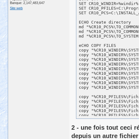
Banque: 2,147,483,647
SET CR10_WINDIR=%windir%

SET CR10_PFILES=C:\Progra
Site web
SET CR10_PCS=C:\INSTALL_A
ECHO Create directory 

md "%CR10_PCS%\TO_COMMONF
md "%CR10_PCS%\TO_COMMON
md "%CR10_PCS%\TO_SYSTEM"
eCHO COPY FILES 

copy "%CR10_WINDIR%\SYST
copy "%CR10_WINDIR%\SYST
copy "%CR10_WINDIR%\SYST
copy "%CR10_WINDIR%\SYST
copy "%CR10_WINDIR%\SYST
copy "%CR10_WINDIR%\SYST
copy "%CR10_WINDIR%\SYST
copy "%CR10_WINDIR%\SYST
copy "%CR10_WINDIR%\SYST
copy "%CR10_PFILES%\Fich
copy "%CR10_PFILES%\Fich
copy "%CR10_PFILES%\Fich
copy "%CR10_PFILES%\Fich
copy "%CR10_PFILES%\Fich
copy "%CR10_PFILES%\Fich
copy "%CR10_PFILES%\Fich
2 - une fois tout ceci r
copy "%CR10_PFILES%\Fich
copy "%CR10_PFILES%\Fich
depuis un autre fichie
copy "%CR10_PFILES%\Fich