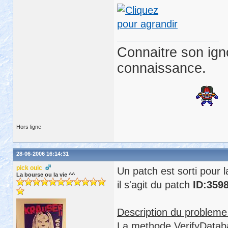
if
 isnull(ls_idclient)
if
 isnull(ls_idproposi
  ls_parametre[1]  = ls_i
  ls_parametre[2]  = ls_
Connaitre son ign
  ls_titre   = 
'DEVIS BE
  ls_fichier  = guo_app.
connaissance.
  lstr_crystal.as_titre 
  lstr_crystal.as_value 
  lstr_crystal.as_fichie
end
if
Hors ligne
28-06-2006 16:14:31
pick ouic
Un patch est sorti pour l
La bourse ou la vie ^^
il s'agit du patch
ID:359
Description du probleme 
La methode VerifyDataba