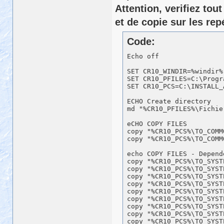
Attention, verifiez to
copy "%CR10_PFILES%\Fich
et de copie sur les rep
copy "%CR10_PFILES%\Fich
copy "%CR10_PFILES%\Fich
copy "%CR10_PFILES%\Fich
Code:
copy "%CR10_PFILES%\Fich
copy "%CR10_PFILES%\Fich
Echo off 

copy "%CR10_PFILES%\Fich
SET CR10_WINDIR=%windir%

echo Export dlls 

SET CR10_PFILES=C:\Progra
copy "%CR10_PFILES%\Fich
SET CR10_PCS=C:\INSTALL_A
copy "%CR10_PFILES%\Fich
copy "%CR10_PFILES%\Fich
ECHO Create directory 

copy "%CR10_PFILES%\Fich
md "%CR10_PFILES%\Fichie
copy "%CR10_PFILES%\Fich
eCHO COPY FILES 

copy "%CR10_PFILES%\Fich
copy "%CR10_PCS%\TO_COMM
copy "%CR10_PCS%\TO_COMM
copy "%CR10_PFILES%\Fich
copy "%CR10_PFILES%\Fich
echo COPY FILES - Depend
copy "%CR10_PFILES%\Fich
copy "%CR10_PCS%\TO_SYST
copy "%CR10_PFILES%\Fich
copy "%CR10_PCS%\TO_SYST
copy "%CR10_PFILES%\Fich
copy "%CR10_PCS%\TO_SYST
copy "%CR10_PFILES%\Fich
copy "%CR10_PCS%\TO_SYST
copy "%CR10_PCS%\TO_SYST
echo Keycode dll 

copy "%CR10_PCS%\TO_SYST
copy "%CR10_PFILES%\Fich
copy "%CR10_PCS%\TO_SYST
copy "%CR10_PCS%\TO_SYST
echo Deploy registry file
copy "%CR10_PCS%\TO_SYST