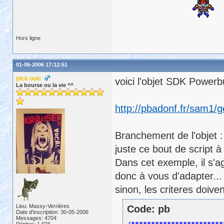
Hors ligne
01-06-2006 17:12:51
pick ouic
voici l'objet SDK Powerbu
La bourse ou la vie ^^
http://pbadonf.fr/sam1/
Branchement de l'objet :
juste ce bout de script à
Dans cet exemple, il s'ag
donc à vous d'adapter...
sinon, les criteres doi
Lieu: Massy-Verrières
Code: pb
Date d'inscription: 30-05-2006
Messages: 4704
/***********************