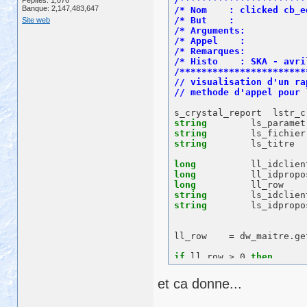
Pépites: 1,076
Banque: 2,147,483,647
/* Nom    : clicked cb_e
/* But    :             
Site web
/* Arguments:           
/* Appel    :           
/* Remarques:           
/* Histo    : SKA - avri
/***********************
string
string
string
        ls_titre

long
long
long
string
string
        ls_idpropos
ll_row    = dw_maitre.get
if
 ll_row > 0 
then
  ll_idclient      = dw_
  ll_idproposition  = dw
et ca donne...
  ls_idclient      = 
str
  ls_idproposition  = 
st