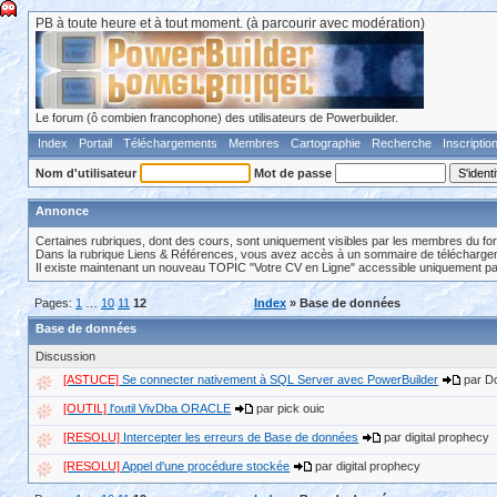
PB à toute heure et à tout moment. (à parcourir avec modération)
Le forum (ô combien francophone) des utilisateurs de Powerbuilder.
Index
Portail
Téléchargements
Membres
Cartographie
Recherche
Inscriptio
Nom d'utilisateur
Mot de passe
Annonce
Certaines rubriques, dont des cours, sont uniquement visibles par les membres du fo
Dans la rubrique Liens & Références, vous avez accès à un sommaire de téléchargeme
Il existe maintenant un nouveau TOPIC "Votre CV en Ligne" accessible uniquement p
Pages:
1
…
10
11
12
Index
» Base de données
Base de données
Discussion
[ASTUCE]
Se connecter nativement à SQL Server avec PowerBuilder
par D
[OUTIL]
l'outil VivDba ORACLE
par pick ouic
[RESOLU]
Intercepter les erreurs de Base de données
par digital prophecy
[RESOLU]
Appel d'une procédure stockée
par digital prophecy