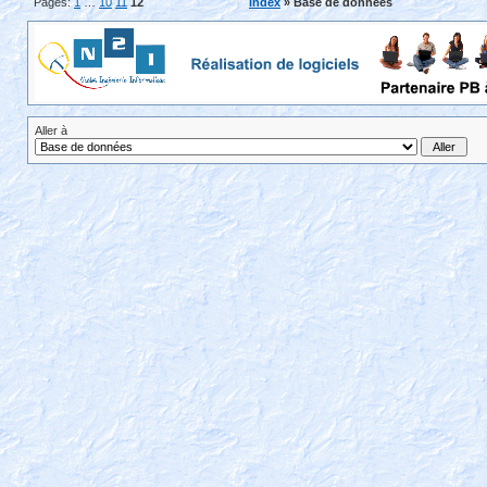
Pages:
1
…
10
11
12
Index
» Base de données
Aller à