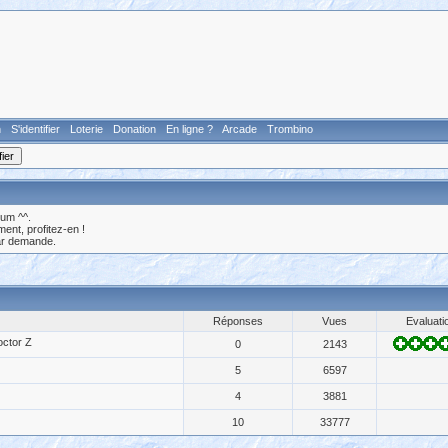
n
S'identifier
Loterie
Donation
En ligne ?
Arcade
Trombino
rum ^^.
nt, profitez-en !
ar demande.
Réponses
Vues
Evaluati
octor Z
0
2143
5
6597
4
3881
10
33777