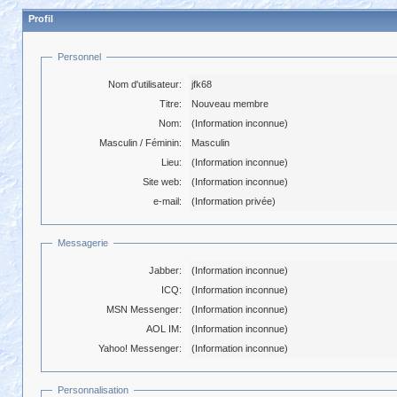
Profil
Personnel
Nom d'utilisateur:
jfk68
Titre:
Nouveau membre
Nom:
(Information inconnue)
Masculin / Féminin:
Masculin
Lieu:
(Information inconnue)
Site web:
(Information inconnue)
e-mail:
(Information privée)
Messagerie
Jabber:
(Information inconnue)
ICQ:
(Information inconnue)
MSN Messenger:
(Information inconnue)
AOL IM:
(Information inconnue)
Yahoo! Messenger:
(Information inconnue)
Personnalisation