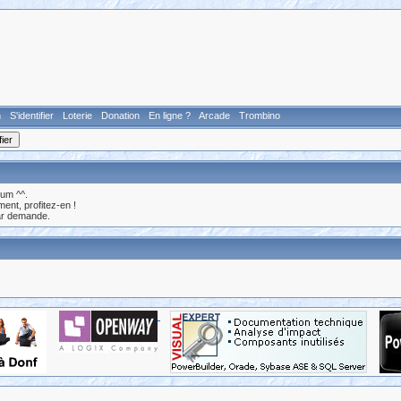
n
S'identifier
Loterie
Donation
En ligne ?
Arcade
Trombino
rum ^^.
nt, profitez-en !
ar demande.