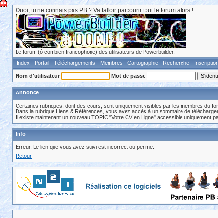
Quoi, tu ne connais pas PB ? Va falloir parcourir tout le forum alors !
Le forum (ô combien francophone) des utilisateurs de Powerbuilder.
Index
Portail
Téléchargements
Membres
Cartographie
Recherche
Inscriptio
Nom d'utilisateur
Mot de passe
Annonce
Certaines rubriques, dont des cours, sont uniquement visibles par les membres du fo
Dans la rubrique Liens & Références, vous avez accès à un sommaire de téléchargeme
Il existe maintenant un nouveau TOPIC "Votre CV en Ligne" accessible uniquement p
Info
Erreur. Le lien que vous avez suivi est incorrect ou périmé.
Retour