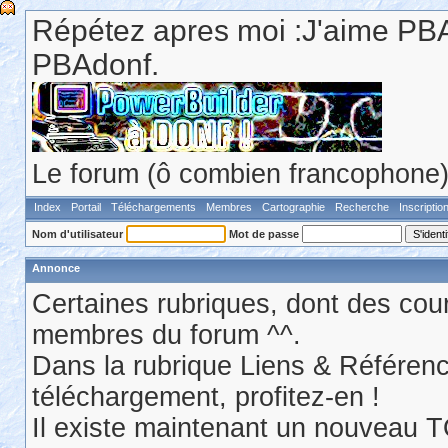
Répétez apres moi :J'aime PBA
PBAdonf.
Le forum (ô combien francophone) 
Index
Portail
Téléchargements
Membres
Cartographie
Recherche
Inscriptio
Nom d'utilisateur
Mot de passe
Annonce
Certaines rubriques, dont des cour
membres du forum ^^.
Dans la rubrique Liens & Référen
téléchargement, profitez-en !
Il existe maintenant un nouveau 