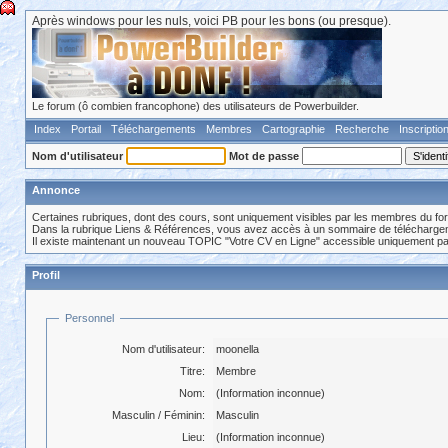
Après windows pour les nuls, voici PB pour les bons (ou presque).
Le forum (ô combien francophone) des utilisateurs de Powerbuilder.
Index
Portail
Téléchargements
Membres
Cartographie
Recherche
Inscriptio
Nom d'utilisateur
Mot de passe
Annonce
Certaines rubriques, dont des cours, sont uniquement visibles par les membres du fo
Dans la rubrique Liens & Références, vous avez accès à un sommaire de téléchargeme
Il existe maintenant un nouveau TOPIC "Votre CV en Ligne" accessible uniquement p
Profil
Personnel
Nom d'utilisateur:
moonella
Titre:
Membre
Nom:
(Information inconnue)
Masculin / Féminin:
Masculin
Lieu:
(Information inconnue)