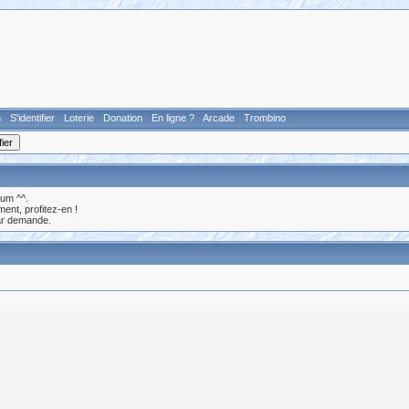
n
S'identifier
Loterie
Donation
En ligne ?
Arcade
Trombino
rum ^^.
nt, profitez-en !
ar demande.