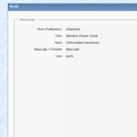
Profil
Personnel
Nom d'utilisateur:
infopower
Titre:
Membre Power Geek
Nom:
(Information inconnue)
Masculin / Féminin:
Masculin
Lieu:
paris